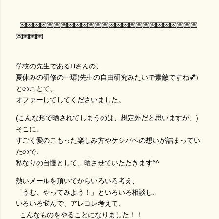
💌💌💌💌💌💌💌💌💌💌💌💌💌💌💌💌💌💌💌💌💌💌💌💌💌💌
💌💌💌💌
学校の先生であるHさんの、
夏休みの研修の一環(先生の自由研究みたいで素敵ですね💕)
とのことで、
オファーしてしてくださいました。
(こんな形で晒されてしまうのは、想定外だと思いますが、)
そこに、
すごく愛のこもった楽しみ方やケシパへの想いが詰まってい
たので、
私なりの自慢として、晒させていただきます^^
熱いメールを頂いてからいろいろ考え、
「うむ、やってみよう！」といろいろ相談し、
いろいろ悩んで、アレコレ考えて、
こんなものをやることになりました！！