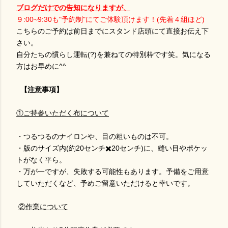
ブログだけでの告知になりますが、
９:00~9:30も"予約制"にてご体験頂けます！(先着４組ほど)
こちらのご予約は前日までにスタンド店頭にて直接お伝え下
さい。
自分たちの慣らし運転(?)を兼ねての特別枠です笑。気になる
方はお早めに^^
【注意事項】
①ご持参いただく布について
・つるつるのナイロンや、目の粗いものは不可。
・版のサイズ内(約20センチ✖️20センチ)に、縫い目やポケッ
トがなく平ら。
・万が一ですが、失敗する可能性もあります。予備をご用意
していただくなど、予めご留意いただけると幸いです。
②作業について